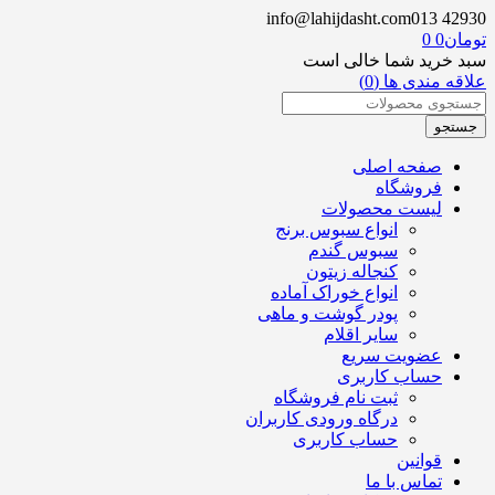
info@lahijdasht.com
013 42930
تومان
0
0
سبد خرید شما خالی است
علاقه مندی ها (0)
صفحه اصلی
فروشگاه
لیست محصولات
انواع سبوس برنج
سبوس گندم
کنجاله زیتون
انواع خوراک آماده
پودر گوشت و ماهی
سایر اقلام
عضویت سریع
حساب کاربری
ثبت نام فروشگاه
درگاه ورودی کاربران
حساب کاربری
قوانین
تماس با ما