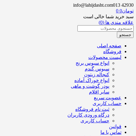
info@lahijdasht.com
013 42930
تومان
0
0
سبد خرید شما خالی است
علاقه مندی ها (0)
صفحه اصلی
فروشگاه
لیست محصولات
انواع سبوس برنج
سبوس گندم
کنجاله زیتون
انواع خوراک آماده
پودر گوشت و ماهی
سایر اقلام
عضویت سریع
حساب کاربری
ثبت نام فروشگاه
درگاه ورودی کاربران
حساب کاربری
قوانین
تماس با ما