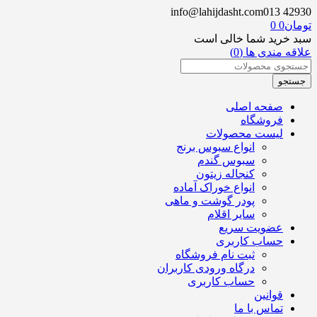
info@lahijdasht.com
013 42930
تومان
0
0
سبد خرید شما خالی است
علاقه مندی ها (0)
صفحه اصلی
فروشگاه
لیست محصولات
انواع سبوس برنج
سبوس گندم
کنجاله زیتون
انواع خوراک آماده
پودر گوشت و ماهی
سایر اقلام
عضویت سریع
حساب کاربری
ثبت نام فروشگاه
درگاه ورودی کاربران
حساب کاربری
قوانین
تماس با ما