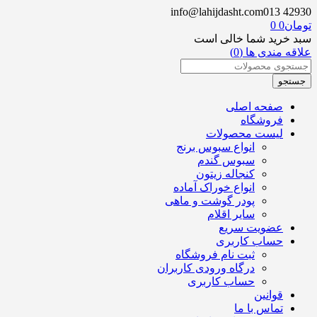
info@lahijdasht.com
013 42930
تومان
0
0
سبد خرید شما خالی است
علاقه مندی ها (0)
صفحه اصلی
فروشگاه
لیست محصولات
انواع سبوس برنج
سبوس گندم
کنجاله زیتون
انواع خوراک آماده
پودر گوشت و ماهی
سایر اقلام
عضویت سریع
حساب کاربری
ثبت نام فروشگاه
درگاه ورودی کاربران
حساب کاربری
قوانین
تماس با ما