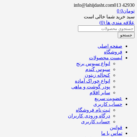
info@lahijdasht.com
013 42930
تومان
0
0
سبد خرید شما خالی است
علاقه مندی ها (0)
صفحه اصلی
فروشگاه
لیست محصولات
انواع سبوس برنج
سبوس گندم
کنجاله زیتون
انواع خوراک آماده
پودر گوشت و ماهی
سایر اقلام
عضویت سریع
حساب کاربری
ثبت نام فروشگاه
درگاه ورودی کاربران
حساب کاربری
قوانین
تماس با ما