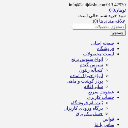
info@lahijdasht.com
013 42930
تومان
0
0
سبد خرید شما خالی است
علاقه مندی ها (0)
صفحه اصلی
فروشگاه
لیست محصولات
انواع سبوس برنج
سبوس گندم
کنجاله زیتون
انواع خوراک آماده
پودر گوشت و ماهی
سایر اقلام
عضویت سریع
حساب کاربری
ثبت نام فروشگاه
درگاه ورودی کاربران
حساب کاربری
قوانین
تماس با ما